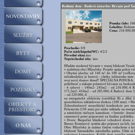
Rodinný dom - Radová zástavba: Bývajte pod T
Ponuka číslo:
166
Lokalita:
Kežmaro
Cena:
216 000,0
Poschodie:
0/0
Počet izieb/kúpelní/WC:
4/2/2
Pôvodné okná
:áno
Nepriechodné izby
: áno
Hľadáte moderné bývanie v tesnej blízkosti Vyso
v malebnej obci Mlynčeky. Projekt spája pokoj
• Obytná plocha: od 140 m² do 190 m² (veľkorys
infraštruktúry je hotová – všetky inžinierske si
svoj nový domov ihneď! ŠPECIÁLNA PONUKA: Pre 
príležitosť a získajte prémiové bývanie za bez
- 4.-izbový – 140m2- 245m2 – od 216.000,-€ R
171,5m2- 410m2 – od 285.000,-€ Radový dom 35
– od 229.000,-€ ________________________
na energetickú efektivitu (certifikát B) a dlhú
monolitickou základovou doskou (180 mm). • Mur
Železobetónové monolitické konštrukcie pre max
Polystyrén (150 mm) pre nízke náklady na energie
a estetickým riečnym kameňom. • Interiér: Jemn
cementový poter pripravený na finálnu pokládku. 
• Dvere: Bezpečné hliníkové vchodové dvere s 
Bonus: Komínový systém ako príprava na krb
Obec Mlynčeky je známa čistým vzduchom a krás
blízkosti Tatranského národného parku. Užite s
pokojnou komunitou. Každý dom ponúka premysle