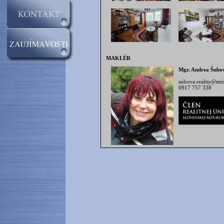
MAKLÉR
Mgr. Andrea Šubo
subova.reality@mtd
0917 757 338