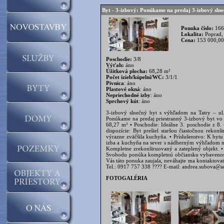
Byt - 3-izbový: Ponúkame na predaj 3-izbový slne
Ponuka číslo:
166
Lokalita:
Poprad,
Cena:
153 000,0
Poschodie:
3/8
Výťah:
áno
Úžitková plocha:
68,28 m²
Počet izieb/kúpelní/WC:
3/1/1
Pivnica
: áno
Plastové okná
: áno
Nepriechodné izby
: áno
Sprchový kút
: áno
3-izbový slnečný byt s výhľadom na Tatry – ul
Ponúkame na predaj priestranný 3-izbový byt vo 
68,27 m² • Poschodie: Ideálne 3. poschodie z 8.
dispozície: Byt prešiel staršou čiastočnou reko
výrazne zväčšila kuchyňa. • Príslušenstvo: K byt
izba a kuchyňa na sever s nádherným výhľadom na
Kompletne zrekonštruovaný a zateplený objekt. 
Svobodu ponúka kompletnú občiansku vybavenosť: 
Vás táto ponuka zaujala, neváhajte ma kontaktova
Tel.: 0917 757 338 ???? E-mail: andrea.subova@adas
FOTOGALÉRIA