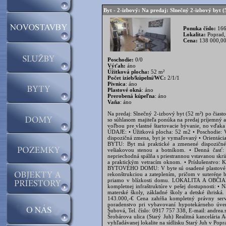
Byt - 2-izbový: Na predaj: Slnečný 2-izbový byt (
Ponuka číslo:
166
Lokalita:
Poprad,
Cena:
138 000,0
Poschodie:
0/0
Výťah:
áno
Úžitková plocha:
52 m²
Počet izieb/kúpelní/WC:
2/1/1
Pivnica
: áno
Plastové okná
: áno
Prerobená kúpeľna
: áno
Vaňa
: áno
Na predaj: Slnečný 2-izbový byt (52 m²) po čiastočnej rekonštrukcii – Poprad, Šrobárova ulica (Starý Juh) Realitná kancelária Adas - reality Vám so súhlasom majiteľa ponúka na predaj príjemný a útulný 2-izbový byt vo vyhľadávanej lokalite na sídlisku Starý Juh v Poprade. Byt je ideálnou voľbou pre vlastné štartovacie bývanie, no vďaka svojej polohe predstavuje aj skvelú investičnú príležitosť na následný prenájom. ZÁKLADNÉ ÚDAJE: • Úžitková plocha: 52 m2 • Poschodie: Vyvýšené prízemie (zabezpečuje dostatok súkromia) • Stav: Čiastočná rekonštrukcia, praktická dispozičná zmena, byt je vymaľovaný • Orientácia: Kuchyňa Sever / Izby Juh • Mesačné náklady: 135 € + energie DISPOZÍCIA A VYBAVENIE BYTU: Byt má praktické a zmenené dispozičné riešenie s maximálnym využitím priestoru: • Vstupná chodba: Menšia predsieň vybavená vešiakovou stenou a botníkom. • Denná časť: Otvorená a prepojená dispozícia kuchyne s obývacou izbou. • Nočná časť: Samostatná, nepriechodná spálňa s priestrannou vstavanou skriňou. • Kúpeľňa a WC: Murované bytové jadro, samostatná toaleta a samostatná kúpeľňa s vaňou a praktickým vetracím oknom. • Príslušenstvo: K bytu prislúcha pivnica umiestnená v suteréne bytového domu. STAV NEHNUTEĽNOSTI A BYTOVÉHO DOMU: V byte sú osadené plastové okná a v celom priestore sú spravené nové stierky. Samotný bytový dom prešiel kompletnou rekonštrukciou a zateplením, pričom v suteréne bola položená nová keramická dlažba. Parkovanie je bezproblémové na verejnom parkovisku priamo v blízkosti domu. LOKALITA A OBČIANSKA VYBAVENOSŤ: Sídlisko Starý Juh patrí medzi najobľúbenejšie časti Popradu vďaka kompletnej infraštruktúre v pešej dostupnosti: • Nákupy: Obchody Sintra, Lidl a Kaufland doslova na skok. • Rodina: V blízkosti sa nachádzajú materské školy, základné školy a detské ihriská. • Ostatné: Kostol, zastávky MHD a rýchla dostupnosť do centra mesta. Cena nehnuteľnosti: 143.000,-€ Cena zahŕňa kompletný právny servis, vypracovanie kúpnych zmlúv, poplatky za vklad do katastra a profesionálne finančné poradenstvo pri vybavovaní hypotekárneho úveru. V prípade záujmu o obhliadku ma neváhajte kontaktovať. Kontakt na makléra: Andrea Šubová, Tel. číslo: 0917 757 338, E-mail: andrea.subova@adas.sk Na predaj: Slnečný 2-izbový byt (52 m²) po čiastočnej rekonštrukcii – Poprad, Šrobárova ulica (Starý Juh) Realitná kancelária Adas - reality Vám so súhlasom majiteľa ponúka na predaj príjemný a útulný 2-izbový byt vo vyhľadávanej lokalite na sídlisku Starý Juh v Poprade. Byt je ideálnou voľbou pre vlastné štartovacie bývanie, no vďaka svojej polohe predstavuje aj skvelú investičnú príležitosť na následný prenájom. ZÁKLADNÉ ÚDAJE: • Úžitková plocha: 52 m2 • Poschodie: Vyvýšené prízemie (zabezpečuje dostatok súkromia) • Stav: Čiastočná rekonštrukcia, praktická dispozičná zmena, byt je vymaľovaný • Orientácia: Kuchyňa Sever / Izby Juh • Mesačné náklady: 135 € + energie DISPOZÍCIA A VYBAVENIE BYTU: Byt má praktické a zmenené dispozičné riešenie s maximálnym využitím priestoru: • Vstupná chodba: Menšia predsieň vybavená vešiakovou stenou a botníkom. • Denná časť: Otvorená a prepojená dispozícia kuchyne s obývacou izbou. • Nočná časť: Samostatná, nepriechodná spálňa s priestrannou vstavanou skriňou. • Kúpeľňa a WC: Murované bytové jadro, samostatná toaleta a samostatná kúpeľňa s vaňou a praktickým vetracím oknom. • Príslušenstvo: K bytu prislúcha pivnica umiestnená v suteréne byto