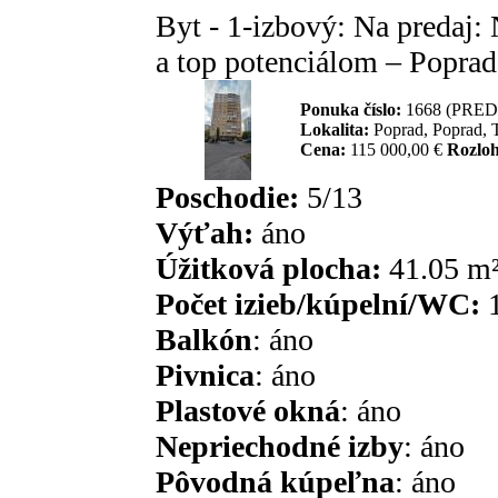
Byt - 1-izbový: Na predaj:
a top potenciálom – Popra
Ponuka číslo:
1668 (PREDA
Lokalita:
Poprad, Poprad, 
Cena:
115 000,00 €
Rozloh
Poschodie:
5/13
Výťah:
áno
Úžitková plocha:
41.05 m
Počet izieb/kúpelní/WC:
1
Balkón
: áno
Pivnica
: áno
Plastové okná
: áno
Nepriechodné izby
: áno
Pôvodná kúpeľna
: áno