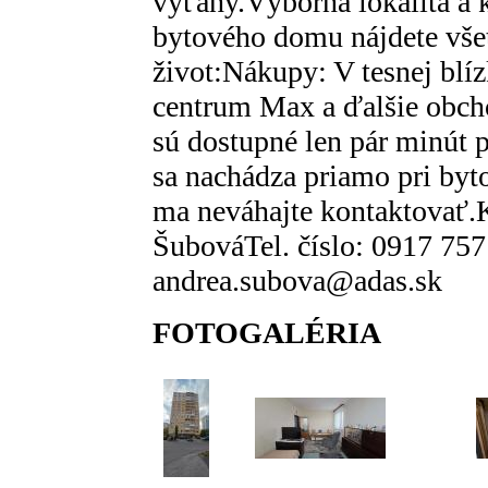
výťahy.Výborná lokalita a 
bytového domu nájdete vše
život:Nákupy: V tesnej blí
centrum Max a ďalšie obch
sú dostupné len pár minút
sa nachádza priamo pri byt
ma neváhajte kontaktovať.
ŠubováTel. číslo: 0917 75
andrea.subova@adas.sk
FOTOGALÉRIA