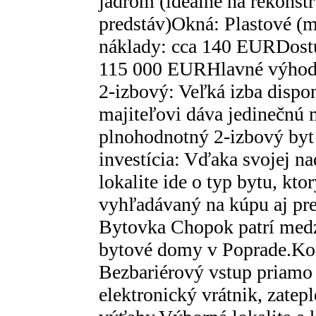
jadrom (ideálne na rekonšt
predstáv)Okná: Plastové (
náklady: cca 140 EURDost
115 000 EURHlavné výhody 
2-izbový: Veľká izba disp
majiteľovi dáva jedinečnú 
plnohodnotný 2-izbový byt 
investícia: Vďaka svojej na
lokalite ide o typ bytu, kt
vyhľadávaný na kúpu aj p
Bytovka Chopok patrí medz
bytové domy v Poprade.Ko
Bezbariérový vstup priamo 
elektronický vrátnik, zatep