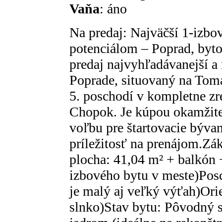
Vaňa
: áno
Na predaj: Najväčší 1-izbo
potenciálom – Poprad, by
predaj najvyhľadávanejší a 
Poprade, situovaný na Tomá
5. poschodí v kompletne 
Chopok. Je kúpou okamžite
voľbu pre štartovacie bývan
príležitosť na prenájom.Zá
plocha: 41,04 m² + balkón 
izbového bytu v meste)Posc
je malý aj veľký výťah)Ori
slnko)Stav bytu: Pôvodný