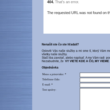
Nenašli ste čo ste hľadali?
Oslovili Vás naše služby a mi sme tí, ktorý Vá
všetky naše služby.
Stačí iba zavolať, alebo napísať. A my Vám radi 
Nezabudnite, že
VY VIETE KDE A ČO, MY VIEME 
Objednávka
Meno a priezvisko: *
Telefónne číslo:
E-mail: *
Text správy: