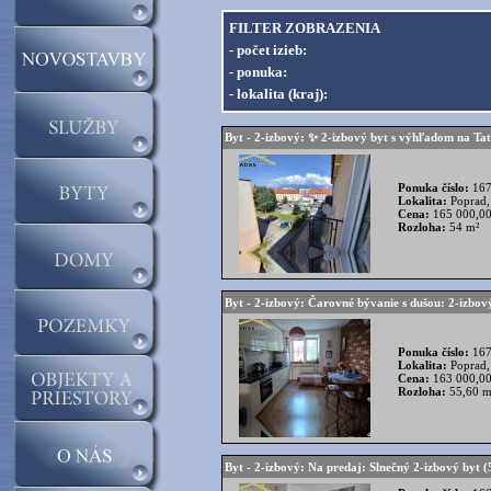
FILTER ZOBRAZENIA
- počet izieb:
- ponuka:
- lokalita (kraj):
Byt - 2-izbový: ✨ 2-izbový byt s výhľadom na Tat
Ponuka číslo:
167
Lokalita:
Poprad,
Cena:
165 000,00
Rozloha:
54 m²
Byt - 2-izbový: Čarovné bývanie s dušou: 2-izbový 
Ponuka číslo:
167
Lokalita:
Poprad,
Cena:
163 000,00
Rozloha:
55,60 m
Byt - 2-izbový: Na predaj: Slnečný 2-izbový byt (