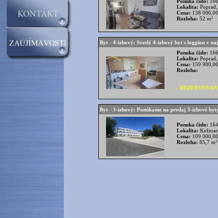
Ponuka číslo:
166
Lokalita:
Poprad,
Cena:
138 000,00
Rozloha:
52 m²
Byt - 4-izbový: Svetlý 4-izbový byt s loggiou v n
Ponuka číslo:
166
Lokalita:
Poprad,
Cena:
159 900,00
Rozloha:
- REZERVOVANÉ
Byt - 3-izbový: Ponúkame na predaj 3-izbové byt
Ponuka číslo:
164
Lokalita:
Kežmaro
Cena:
109 000,00
Rozloha:
85,7 m²